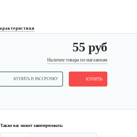
арактеристики
55 руб
Фильтр воздушный 130 B, 140
Наличие товара по магазинам
B, 151 B
КУПИТЬ В РАССРОЧКУ
10 руб
КУПИТЬ
Смотреть
Фильтр воздушный 126 B
10 руб
Смотреть
Также вас может заинтересовать: