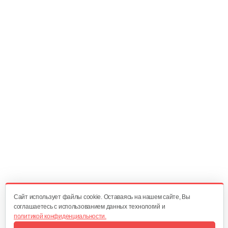
Корпус сцепления BC 330
42 руб
Смотреть
Корпус сцепления 126 B, BC 223
40 руб
Смотреть
Фильтр воздушный GT243B.GT252B
12 руб
Смотреть
Cайт использует файлы cookie. Оставаясь на нашем сайте, Вы
соглашаетесь с использованием данных технологий и
политикой конфиденциальности.
Фильтр воздушный BC 330