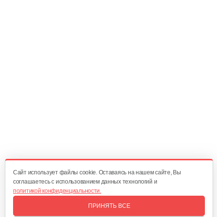
Корпус сцепления BC 330
42 руб
Смотреть
Корпус сцепления 126 B, BC 223
40 руб
Смотреть
Фильтр воздушный GT243B.GT252B
12 руб
Смотреть
Cайт использует файлы cookie. Оставаясь на нашем сайте, Вы
соглашаетесь с использованием данных технологий и
политикой конфиденциальности.
Фильтр воздушный BC 330
ПРИНЯТЬ ВСЕ