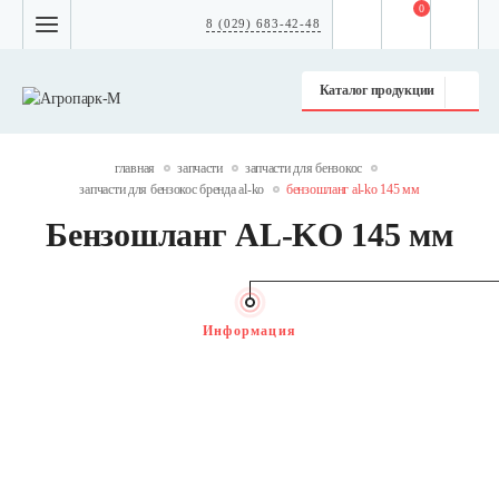
0
8 (029) 683-42-48
Каталог продукции
главная
запчасти
запчасти для бензокос
запчасти для бензокос бренда al-ko
бензошланг al-ko 145 мм
Бензошланг AL-KO 145 мм
Информация