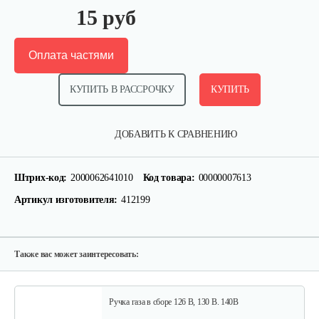
15 руб
Оплата частями
КУПИТЬ В РАССРОЧКУ
КУПИТЬ
Фильтр воздушный 130 B, 140 B, 151 B
ДОБАВИТЬ К СРАВНЕНИЮ
10 руб
Смотреть
Штрих-код:
2000062641010
Код товара:
00000007613
Артикул изготовителя:
412199
Фильтр воздушный 126 B
10 руб
Смотреть
Также вас может заинтересовать:
Ручка газа в сборе 126 B, 130 B. 140B