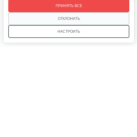
ПРИНЯТЬ ВСЕ
10 руб
Смотреть
ОТКЛОНИТЬ
НАСТРОИТЬ
Фильтр воздушный 130 B, 140 B, 151 B
10 руб
Смотреть
Мы в соцсетях:
Фильтр воздушный 126 B
10 руб
Смотреть
Звоните, и мы поможем подобрать идеальный вариант
техники для вашего участка или фермерского хозяйства!
Купить садовую технику от первого поставщика
Ручка газа в сборе 126 B, 130 B. 140B
ОДО «Агропарк-М» — это выгодное и надёжное решение!
50 руб
Смотреть