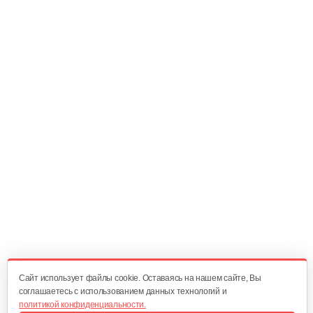
18 руб
Смотреть
Корпус сцепления BC 330
42 руб
Смотреть
Корпус сцепления 126 B, BC 223
40 руб
Смотреть
Фильтр воздушный GT243B.GT252B
12 руб
Смотреть
Cайт использует файлы cookie. Оставаясь на нашем сайте, Вы
соглашаетесь с использованием данных технологий и
политикой конфиденциальности.
Фильтр воздушный BC 330