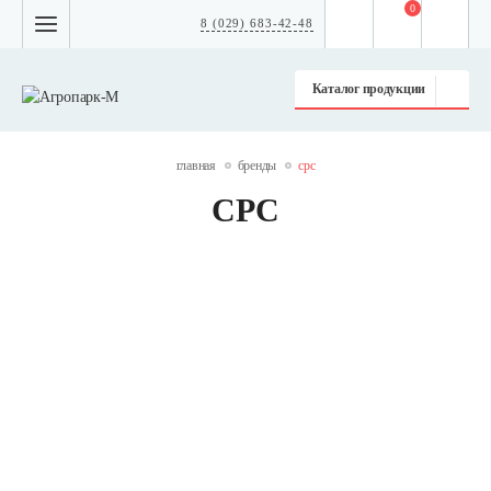
0
8 (029) 683-42-48
Каталог продукции
главная
бренды
срс
СРС