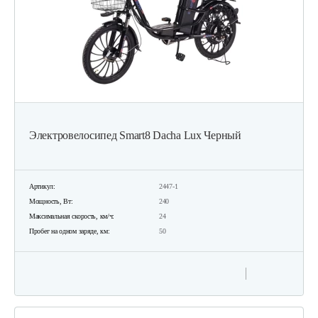
Электровелосипед Smart8 Dacha Lux Черный
Артикул:
2447-1
Мощность, Вт:
240
Максимальная скорость, км/ч:
24
Пробег на одном заряде, км:
50