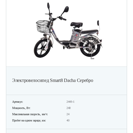
Электровелосипед Smart8 Dacha Серебро
Артикул:
2449-1
Мощность, Вт:
240
Максимальная скорость, км/ч:
24
Пробег на одном заряде, км:
40