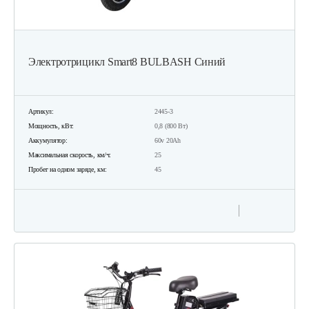
Электротрицикл Smart8 BULBASH Синий
Артикул:
2445-3
Мощность, кВт:
0,8 (800 Вт)
Аккумулятор:
60v 20Ah
Максимальная скорость, км/ч:
25
Пробег на одном заряде, км:
45