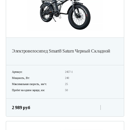
Электровелосипед Smart8 Saturn Черный Складной
Артикул:
2457-1
Мощность, Вт:
240
Максимальная скорость, км/ч:
25
Пробег на одном заряде, км:
50
2 989 руб