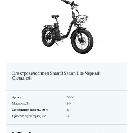
Электровелосипед Smart8 Saturn Lite Черный
Складной
Артикул:
2458-1
Мощность, Вт:
240
Максимальная скорость, км/ч:
25
Пробег на одном заряде, км:
50