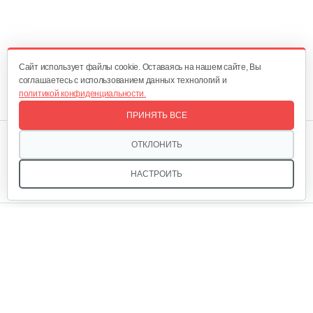
Cайт использует файлы cookie. Оставаясь на нашем сайте, Вы
соглашаетесь с использованием данных технологий и
политикой конфиденциальности.
ПРИНЯТЬ ВСЕ
Мы в соцсетях:
ОТКЛОНИТЬ
НАСТРОИТЬ
Звоните, и мы поможем подобрать идеальный вариант
техники для вашего участка или фермерского хозяйства!
Купить садовую технику от первого поставщика
ОДО «Агропарк-М» — это выгодное и надёжное решение!