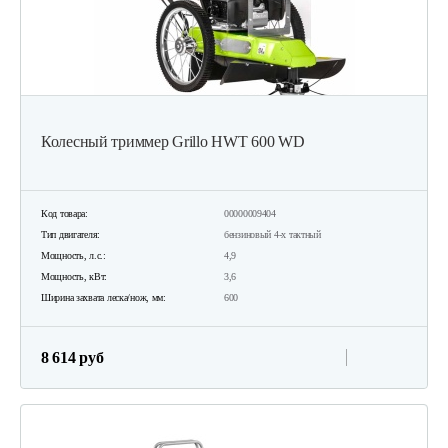
Колесный триммер Grillo HWT 600 WD
Код товара:
00000009404
Тип двигателя:
бензиновый 4-х тактный
Мощность, л.с.:
4,9
Мощность, кВт:
3,6
Ширина захвата леска/нож, мм:
600
8 614 руб