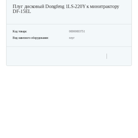
Плуг дисковый Dongfeng 1LS-220Y к минитрактору
DF-15EL
Код товара:
00000003751
Вид навесного оборудования:
плуг