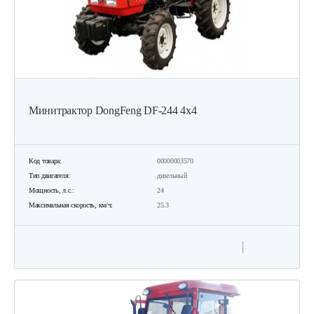
Минитрактор DongFeng DF-244 4х4
Код товара:
00000003570
Тип двигателя:
дизельный
Мощность, л.с.:
24
Максимальная скорость, км/ч:
25.3