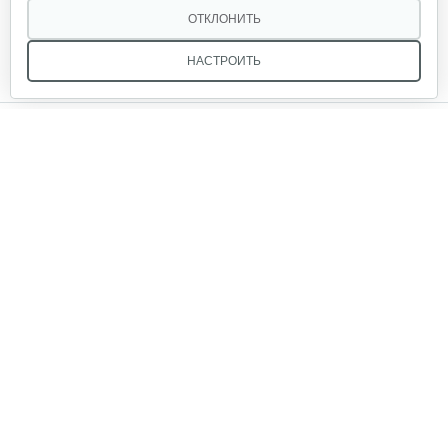
Мы в соцсетях:
ОТКЛОНИТЬ
НАСТРОИТЬ
Звоните, и мы поможем подобрать идеальный вариант
техники для вашего участка или фермерского хозяйства!
Купить садовую технику от первого поставщика
ОДО «Агропарк-М» — это выгодное и надёжное решение!
ОДО «Агропарк-М»
Все права защищены ©