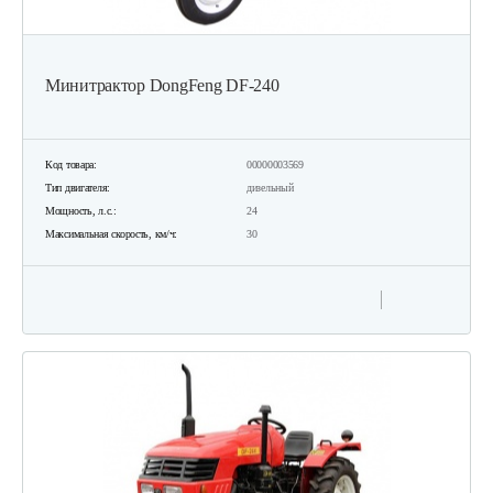
Минитрактор DongFeng DF-240
Код товара:
00000003569
Тип двигателя:
дизельный
Мощность, л.с.:
24
Максимальная скорость, км/ч:
30