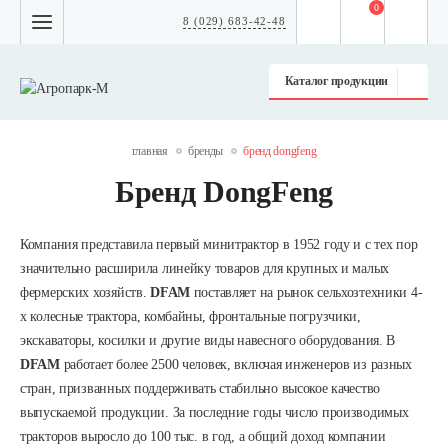
0
8 (029) 683-42-48
Каталог продукции
главная
бренды
бренд dongfeng
Бренд DongFeng
Компания представила первый минитрактор в 1952 году и с тех пор
значительно расширила линейку товаров для крупных и малых
фермерских хозяйств.
DFAM
поставляет на рынок сельхозтехники 4-
х колесные трактора, комбайны, фронтальные погрузчики,
экскаваторы, косилки и другие виды навесного оборудования. В
DFAM
работает более 2500 человек, включая инженеров из разных
стран, призванных поддерживать стабильно высокое качество
выпускаемой продукции. За последние годы число производимых
тракторов выросло до 100 тыс. в год, а общий доход компании