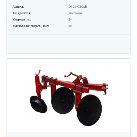
Артикул:
DF-244G2CAB
Тип двигателя:
дизельный
Мощность, л.с.:
24
Максимальная скорость, км/ч:
30