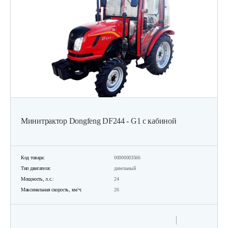
Минитрактор Dongfeng DF244 - G1 с кабиной
Код товара:
00000003566
Тип двигателя:
дизельный
Мощность, л.с.:
24
Максимальная скорость, км/ч:
26