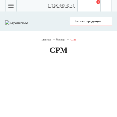
0
8 (029) 683-42-48
Каталог продукции
главная
бренды
cpm
CPM